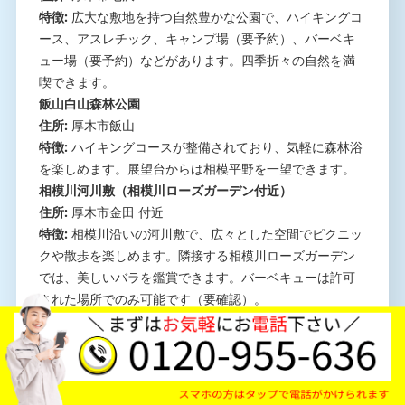
特徴:
広大な敷地を持つ自然豊かな公園で、ハイキングコ
ース、アスレチック、キャンプ場（要予約）、バーベキ
ュー場（要予約）などがあります。四季折々の自然を満
喫できます。
飯山白山森林公園
住所:
厚木市飯山
特徴:
ハイキングコースが整備されており、気軽に森林浴
を楽しめます。展望台からは相模平野を一望できます。
相模川河川敷（相模川ローズガーデン付近）
住所:
厚木市金田 付近
特徴:
相模川沿いの河川敷で、広々とした空間でピクニッ
クや散歩を楽しめます。隣接する相模川ローズガーデン
では、美しいバラを鑑賞できます。バーベキューは許可
された場所でのみ可能です（要確認）。
厚木市中央公園
住所:
厚木市寿町3-420
特徴:
厚木市の中心部に位置する公園で、芝生広場、遊
具、SL展示などがあります。ピクニックや散歩に最適で