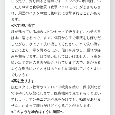
らったり、走り回ると危険です。ミツバチの仲間は、い
ったん刺すと化学物質（攻撃フェロモン）がまきちらさ
れ、周囲のハチを刺激し集中的に攻撃されることがあり
ます。
●水で洗い流す
針が残っている場合はピンセットで抜きます。ハチの毒
は水に溶けるので、すぐに傷口から手で毒液をしぼりだ
しながら、水でよく洗い流してください。水で洗い流す
ことにより、毒を薄めるほか、傷口を冷やし、腫れや痛
みを和らげます。口で吸い出してはいけません。（毒を
吸い出す専用の器具が販売されていますので、巣がある
ような場所にいくときはあらかじめ準備しておくとよい
でしょう）
●薬を塗ります
抗ヒスタミン軟膏やステロイド軟膏を塗り、保冷剤など
で冷やした状態にします。医療機関で見てもらうとよい
でしょう。アンモニア水や尿をかけても、効果がありま
せん。かえって腫れがひどくなることがあります。
●このような場合はすぐに病院へ