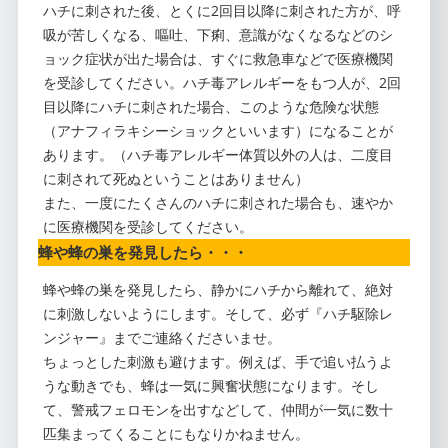
ハチに刺された後、とくに2回目以降に刺された方が、呼
吸が苦しくなる、嘔吐、下痢、意識がなくなるなどのシ
ョック症状が出た場合は、すぐに救急車などで医療機関
を受診してください。ハチ毒アレルギーをもつ人が、2回
目以降にハチに刺された場合、このような危険な状態
（アナフィラキシーショックといいます）になることが
あります。（ハチ毒アレルギー体質以外の人は、二度目
に刺されて死ぬということはありません）
また、一度にたくさんのハチに刺された場合も、速やか
に医療機関を受診してください。
蜂や蜂の巣を発見したら・・・
蜂や蜂の巣を発見したら、静かにハチから離れて、絶対
に刺激しないようにします。そして、必ず『ハチ駆除レ
ンジャー』までご連絡くださいませ。
ちょっとした刺激も避けます。例えば、手で追い払うよ
うな動きでも、蜂は一気に興奮状態になります。そし
て、警戒フェロモンを出すなどして、仲間が一気に数十
匹集まってくることにもなりかねません。