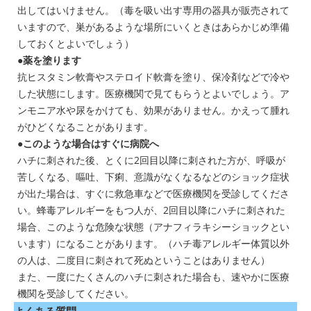
出してはいけません。（毒を吸い出す専用の器具が販売されて
いますので、巣があるような場所にいくときはあらかじめ準備
しておくとよいでしょう）
●薬を塗ります
抗ヒスタミン軟膏やステロイド軟膏を塗り、保冷剤などで冷や
した状態にします。医療機関で見てもらうとよいでしょう。ア
ンモニア水や尿をかけても、効果がありません。かえって腫れ
がひどくなることがあります。
●このような場合はすぐに病院へ
ハチに刺された後、とくに2回目以降に刺された方が、呼吸が
苦しくなる、嘔吐、下痢、意識がなくなるなどのショック症状
が出た場合は、すぐに救急車などで医療機関を受診してくださ
い。蜂毒アレルギーをもつ人が、2回目以降にハチに刺された
場合、このような危険な状態（アナフィラキシーショックとい
います）になることがあります。（ハチ毒アレルギー体質以外
の人は、二度目に刺されて死ぬということはありません）
また、一度にたくさんのハチに刺された場合も、速やかに医療
機関を受診してください。