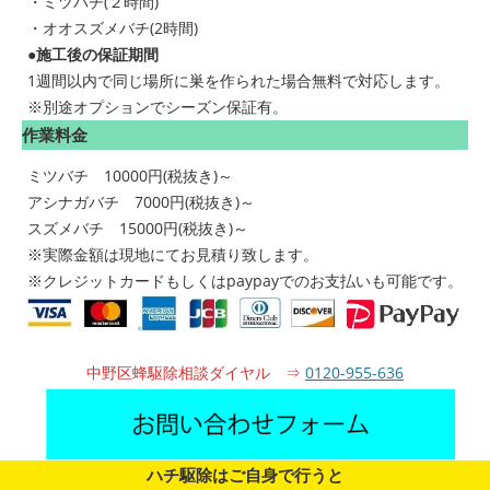
・ミツバチ(２時間)
・オオスズメバチ(2時間)
●施工後の保証期間
1週間以内で同じ場所に巣を作られた場合無料で対応します。
※別途オプションでシーズン保証有。
作業料金
ミツバチ 10000円(税抜き)～
アシナガバチ 7000円(税抜き)～
スズメバチ 15000円(税抜き)～
※実際金額は現地にてお見積り致します。
※クレジットカードもしくはpaypayでのお支払いも可能です。
中野区蜂駆除相談ダイヤル ⇒
0120-955-636
ハチ駆除はご自身で行うと