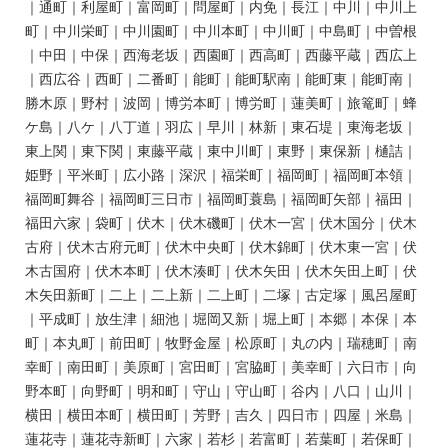
｜通町｜利屋町｜富岡町｜問屋町｜内免｜長江｜中川｜中川上
町｜中川栄町｜中川園町｜中川本町｜中川町｜中島町｜中曽根
｜中田｜中保｜西海老坂｜西園町｜西高町｜西藤平蔵｜西広上
｜西広谷｜西町｜二番町｜能町｜能町駅南｜能町東｜能町南｜
勝木原｜野村｜波岡｜博労本町｜博労町｜蓮美町｜旅篭町｜蜂
ケ島｜八ケ｜八丁道｜羽広｜早川｜林新｜東石堤｜東海老坂｜
東上関｜東下関｜東藤平蔵｜東中川町｜東野｜東保新｜樋詰｜
姫野｜平米町｜広小路｜深沢｜福栄町｜福岡町｜福岡町本領｜
福岡町舞谷｜福岡町三日市｜福岡町蓑島｜福岡町矢部｜福田｜
福田六家｜袋町｜伏木｜伏木磯町｜伏木一宮｜伏木国分｜伏木
古府｜伏木古府元町｜伏木中央町｜伏木錦町｜伏木東一宮｜伏
木古国府｜伏木本町｜伏木湊町｜伏木矢田｜伏木矢田上町｜伏
木矢田新町｜二上｜二上新｜二上町｜二塚｜古定塚｜風呂屋町
｜平成町｜放生津｜細池｜堀岡又新｜堀上町｜本郷｜本保｜本
町｜本丸町｜前田町｜牧野金屋｜松原町｜丸の内｜瑞穂町｜南
幸町｜南田町｜美原町｜宮田町｜宮脇町｜美幸町｜六日市｜向
野本町｜向野町｜明和町｜守山｜守山町｜谷内｜八口｜山川｜
横田｜横田本町｜横田町｜芳野｜吉久｜四日市｜四屋｜米島｜
蓮花寺｜蓮花寺新町｜六家｜若杉｜若富町｜若葉町｜若保町｜