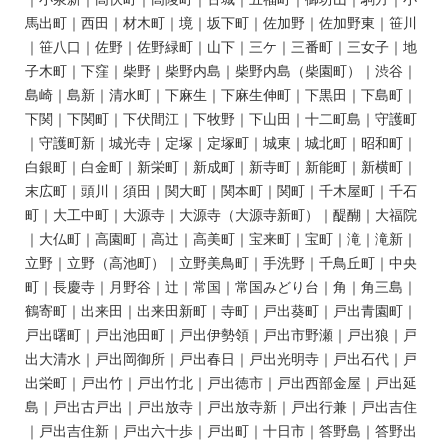
馬出町｜西田｜材木町｜境｜坂下町｜佐加野｜佐加野東｜笹川
｜笹八口｜佐野｜佐野緑町｜山下｜三ケ｜三番町｜三女子｜地
子木町｜下窪｜柴野｜柴野内島｜柴野内島（柴園町）｜渋谷｜
島崎｜島新｜清水町｜下麻生｜下麻生伸町｜下黒田｜下島町｜
下関｜下関町｜下伏間江｜下牧野｜下山田｜十二町島｜守護町
｜守護町新｜城光寺｜定塚｜定塚町｜城東｜城北町｜昭和町｜
白銀町｜白金町｜新栄町｜新成町｜新寺町｜新能町｜新横町｜
末広町｜頭川｜須田｜関大町｜関本町｜関町｜千木屋町｜千石
町｜大工中町｜大源寺｜大源寺（大源寺新町）｜醍醐｜大福院
｜大仏町｜高園町｜高辻｜高美町｜宝来町｜宝町｜滝｜滝新｜
立野｜立野（高池町）｜立野美鳥町｜手洗野｜千鳥丘町｜中央
町｜長慶寺｜月野谷｜辻｜常国｜常国みどり台｜角｜角三島｜
鶴寄町｜出来田｜出来田新町｜寺町｜戸出葵町｜戸出青園町｜
戸出曙町｜戸出池田町｜戸出伊勢領｜戸出市野瀬｜戸出狼｜戸
出大清水｜戸出岡御所｜戸出春日｜戸出光明寺｜戸出石代｜戸
出栄町｜戸出竹｜戸出竹北｜戸出徳市｜戸出西部金屋｜戸出延
島｜戸出古戸出｜戸出放寺｜戸出放寺新｜戸出行兼｜戸出吉住
｜戸出吉住新｜戸出六十歩｜戸出町｜十日市｜答野島｜答野出