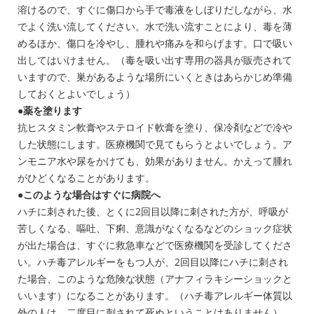
溶けるので、すぐに傷口から手で毒液をしぼりだしながら、水
でよく洗い流してください。水で洗い流すことにより、毒を薄
めるほか、傷口を冷やし、腫れや痛みを和らげます。口で吸い
出してはいけません。（毒を吸い出す専用の器具が販売されて
いますので、巣があるような場所にいくときはあらかじめ準備
しておくとよいでしょう）
●薬を塗ります
抗ヒスタミン軟膏やステロイド軟膏を塗り、保冷剤などで冷や
した状態にします。医療機関で見てもらうとよいでしょう。ア
ンモニア水や尿をかけても、効果がありません。かえって腫れ
がひどくなることがあります。
●このような場合はすぐに病院へ
ハチに刺された後、とくに2回目以降に刺された方が、呼吸が
苦しくなる、嘔吐、下痢、意識がなくなるなどのショック症状
が出た場合は、すぐに救急車などで医療機関を受診してくださ
い。ハチ毒アレルギーをもつ人が、2回目以降にハチに刺され
た場合、このような危険な状態（アナフィラキシーショックと
いいます）になることがあります。（ハチ毒アレルギー体質以
外の人は、二度目に刺されて死ぬということはありません）