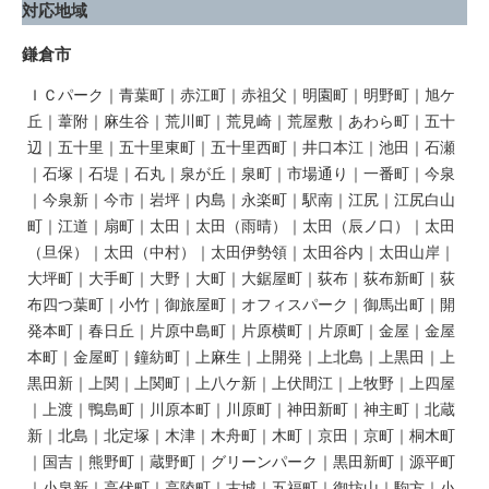
対応地域
鎌倉市
ＩＣパーク｜青葉町｜赤江町｜赤祖父｜明園町｜明野町｜旭ケ
丘｜葦附｜麻生谷｜荒川町｜荒見崎｜荒屋敷｜あわら町｜五十
辺｜五十里｜五十里東町｜五十里西町｜井口本江｜池田｜石瀬
｜石塚｜石堤｜石丸｜泉が丘｜泉町｜市場通り｜一番町｜今泉
｜今泉新｜今市｜岩坪｜内島｜永楽町｜駅南｜江尻｜江尻白山
町｜江道｜扇町｜太田｜太田（雨晴）｜太田（辰ノ口）｜太田
（旦保）｜太田（中村）｜太田伊勢領｜太田谷内｜太田山岸｜
大坪町｜大手町｜大野｜大町｜大鋸屋町｜荻布｜荻布新町｜荻
布四つ葉町｜小竹｜御旅屋町｜オフィスパーク｜御馬出町｜開
発本町｜春日丘｜片原中島町｜片原横町｜片原町｜金屋｜金屋
本町｜金屋町｜鐘紡町｜上麻生｜上開発｜上北島｜上黒田｜上
黒田新｜上関｜上関町｜上八ケ新｜上伏間江｜上牧野｜上四屋
｜上渡｜鴨島町｜川原本町｜川原町｜神田新町｜神主町｜北蔵
新｜北島｜北定塚｜木津｜木舟町｜木町｜京田｜京町｜桐木町
｜国吉｜熊野町｜蔵野町｜グリーンパーク｜黒田新町｜源平町
｜小泉新｜高伏町｜高陵町｜古城｜五福町｜御坊山｜駒方｜小