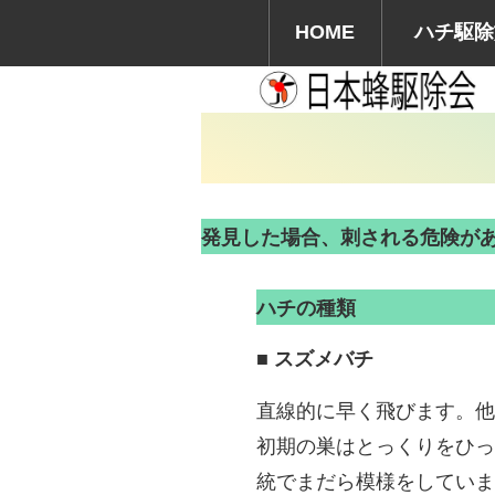
HOME
ハチ駆除
発見した場合、刺される危険が
ハチの種類
■ スズメバチ
直線的に早く飛びます。他
初期の巣はとっくりをひっ
統でまだら模様をしていま