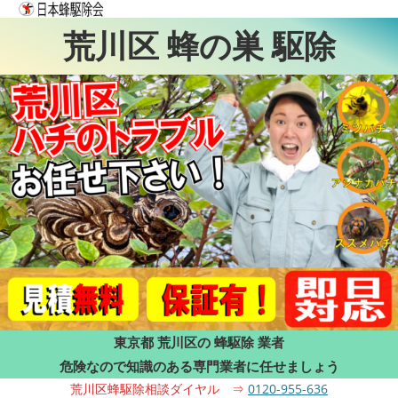
荒川区 蜂の巣 駆除
東京都 荒川区の 蜂駆除 業者
危険なので知識のある専門業者に任せましょう
荒川区蜂駆除相談ダイヤル ⇒
0120-955-636