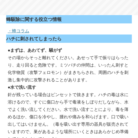
蜂駆除に関する役立つ情報
・蜂コラム
ハチに刺されてしまったら
●まずは、あわてず、騒がず
その場からそっと離れてください。あせって手で振りはらった
り、走り回ると危険です。ミツバチの仲間は、いったん刺すと
化学物質（攻撃フェロモン）がまきちらされ、周囲のハチを刺
激し集中的に攻撃されることがあります。
●水で洗い流す
針が残っている場合はピンセットで抜きます。ハチの毒は水に
溶けるので、すぐに傷口から手で毒液をしぼりだしながら、水
でよく洗い流してください。水で洗い流すことにより、毒を薄
めるほか、傷口を冷やし、腫れや痛みを和らげます。口で吸い
出してはいけません。（毒を吸い出す専用の器具が販売されて
いますので、巣があるような場所にいくときはあらかじめ準備