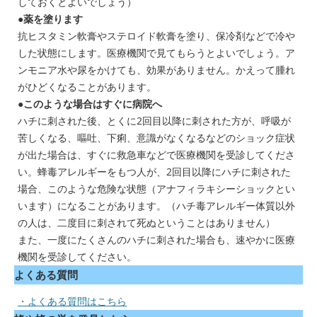
しておくとよいでしょう）
●薬を塗ります
抗ヒスタミン軟膏やステロイド軟膏を塗り、保冷剤などで冷や
した状態にします。医療機関で見てもらうとよいでしょう。ア
ンモニア水や尿をかけても、効果がありません。かえって腫れ
がひどくなることがあります。
●このような場合はすぐに病院へ
ハチに刺された後、とくに2回目以降に刺された方が、呼吸が
苦しくなる、嘔吐、下痢、意識がなくなるなどのショック症状
が出た場合は、すぐに救急車などで医療機関を受診してくださ
い。蜂毒アレルギーをもつ人が、2回目以降にハチに刺された
場合、このような危険な状態（アナフィラキシーショックとい
います）になることがあります。（ハチ毒アレルギー体質以外
の人は、二度目に刺されて死ぬということはありません）
また、一度にたくさんのハチに刺された場合も、速やかに医療
機関を受診してください。
よくある質問
・よくある質問はこちら